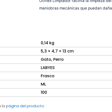
Otiflex Limpiador facilita la limpieza d
maniobras mecánicas que puedan dañar 
0,14 kg
5,3 × 4,7 × 13 cm
Gato
,
Perro
LABYES
Frasco
ML
100
a la
página del producto