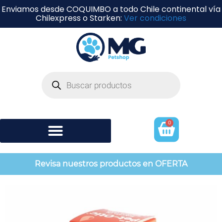
Enviamos desde COQUIMBO a todo Chile continental vía
Chilexpress o Starken:
Ver condiciones
0
Shampoo y perfumería
Revisa nuestros productos en OFERTA