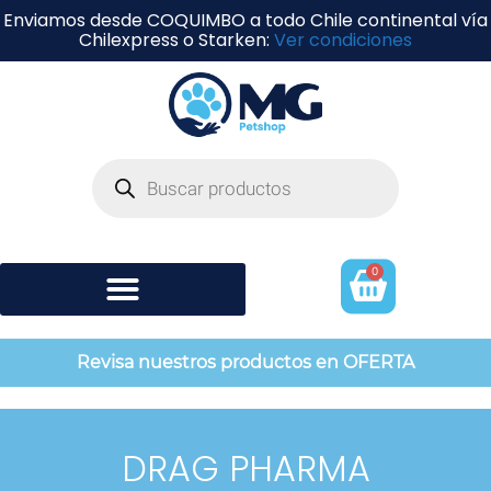
Enviamos desde COQUIMBO a todo Chile continental vía
Chilexpress o Starken:
Ver condiciones
0
Shampoo y perfumería
Revisa nuestros productos en OFERTA
DRAG PHARMA