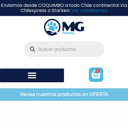
Enviamos desde COQUIMBO a todo Chile continental vía
Chilexpress o Starken:
Ver condiciones
0
Shampoo y perfumería
Revisa nuestros productos en OFERTA