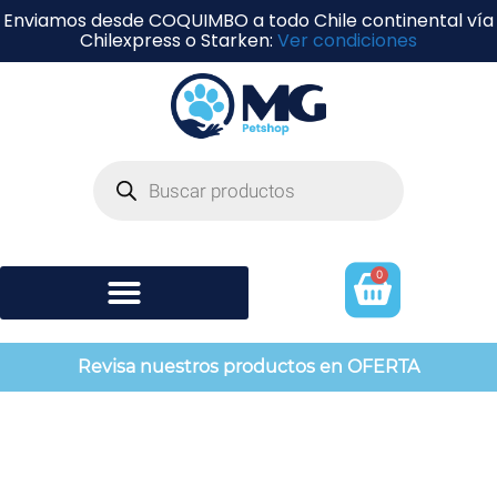
Enviamos desde COQUIMBO a todo Chile continental vía
Chilexpress o Starken:
Ver condiciones
0
Shampoo y perfumería
Revisa nuestros productos en OFERTA