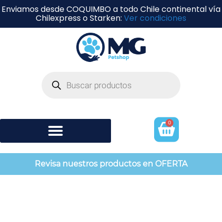
Enviamos desde COQUIMBO a todo Chile continental vía
Chilexpress o Starken:
Ver condiciones
0
Shampoo y perfumería
Revisa nuestros productos en OFERTA