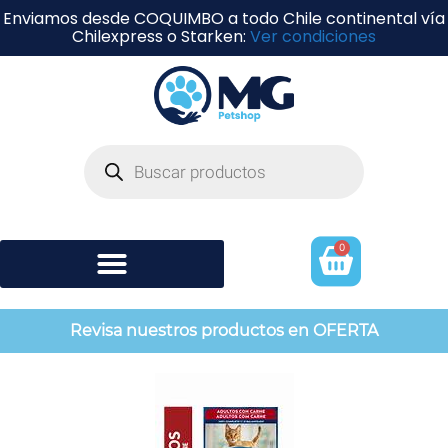
Enviamos desde COQUIMBO a todo Chile continental vía
Chilexpress o Starken:
Ver condiciones
0
Shampoo y perfumería
Revisa nuestros productos en OFERTA