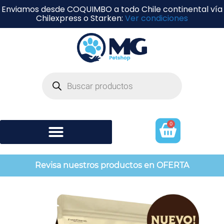
Enviamos desde COQUIMBO a todo Chile continental vía
Chilexpress o Starken:
Ver condiciones
0
Shampoo y perfumería
Revisa nuestros productos en OFERTA