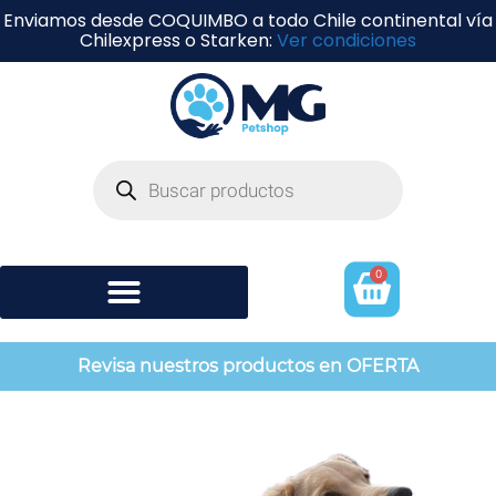
Enviamos desde COQUIMBO a todo Chile continental vía
Chilexpress o Starken:
Ver condiciones
0
Shampoo y perfumería
Revisa nuestros productos en OFERTA