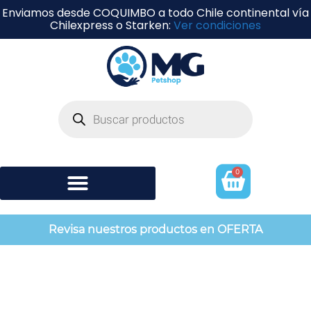
Enviamos desde COQUIMBO a todo Chile continental vía
Chilexpress o Starken:
Ver condiciones
0
Shampoo y perfumería
Revisa nuestros productos en OFERTA