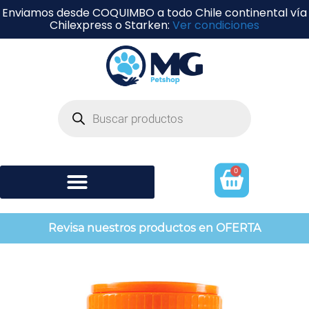
Enviamos desde COQUIMBO a todo Chile continental vía
Chilexpress o Starken:
Ver condiciones
0
Shampoo y perfumería
Revisa nuestros productos en OFERTA