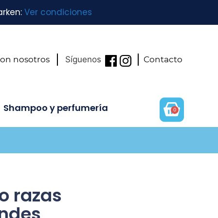
arken:
Ver condiciones
con nosotros
Síguenos
Contacto
Shampoo y perfumería
0
o razas
andes