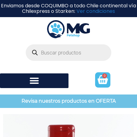
Enviamos desde COQUIMBO a todo Chile continental vía
Chilexpress o Starken:
Ver condiciones
0
Shampoo y perfumería
Revisa nuestros productos en OFERTA