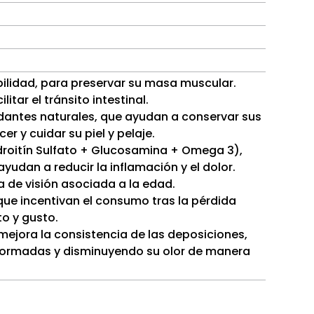
ibilidad, para preservar su masa muscular.
itar el tránsito intestinal.
idantes naturales, que ayudan a conservar sus
r y cuidar su piel y pelaje.
oitín Sulfato + Glucosamina + Omega 3),
yudan a reducir la inflamación y el dolor.
a de visión asociada a la edad.
que incentivan el consumo tras la pérdida
to y gusto.
mejora la consistencia de las deposiciones,
formadas y disminuyendo su olor de manera