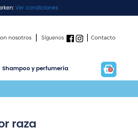
arken:
Ver condiciones
con nosotros
Síguenos
Contacto
Shampoo y perfumería
0
or raza