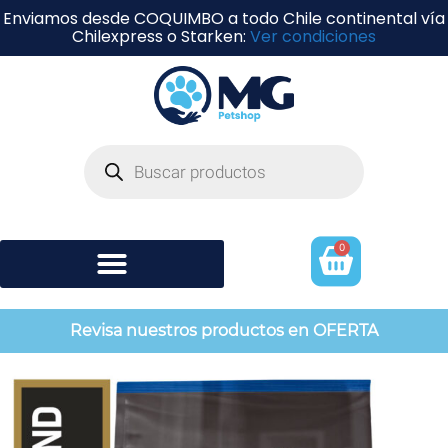
Enviamos desde COQUIMBO a todo Chile continental vía
Chilexpress o Starken:
Ver condiciones
0
Shampoo y perfumería
Revisa nuestros productos en OFERTA