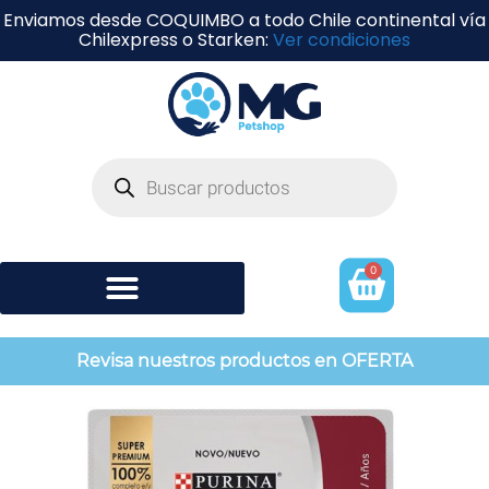
Enviamos desde COQUIMBO a todo Chile continental vía
Chilexpress o Starken:
Ver condiciones
0
Shampoo y perfumería
Revisa nuestros productos en OFERTA