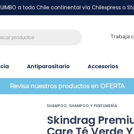
MBO a todo Chile continental vía Chilexpress o St
Trabaja 
cia
Antiparasitario
Accesorios
Revisa nuestros productos en OFERTA
SHAMPOO
,
SHAMPOO Y PERFUMERÍA
Skindrag Premi
Care Té Verde Y