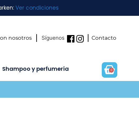
arken:
Ver condiciones
con nosotros
Síguenos
Contacto
Shampoo y perfumería
0
L