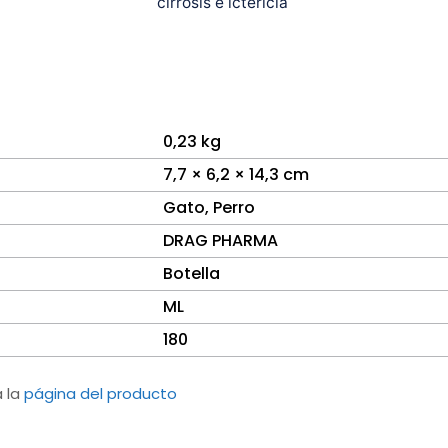
cirrosis e ictericia
0,23 kg
7,7 × 6,2 × 14,3 cm
Gato
,
Perro
DRAG PHARMA
Botella
ML
180
a la
página del producto